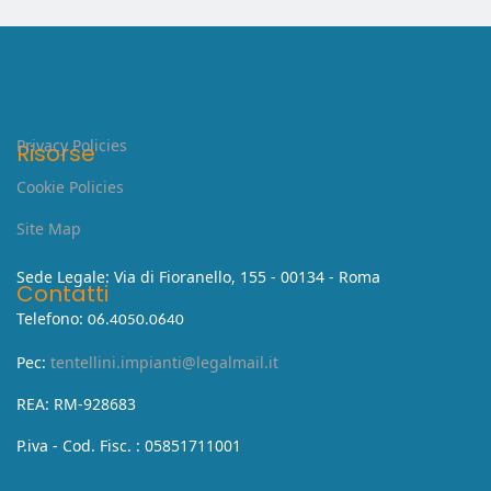
Privacy Policies
Risorse
Cookie Policies
Site Map
Sede Legale: Via di Fioranello, 155 - 00134 - Roma
Contatti
Telefono:
06.4050.0640
Pec:
tentellini.impianti@legalmail.it
REA: RM-928683
P.iva - Cod. Fisc. : 05851711001